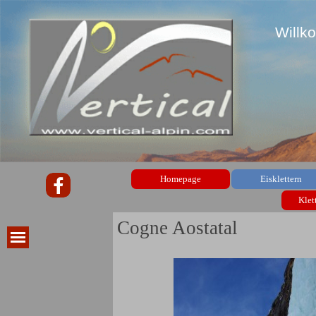
Willk
Homepage
Eisklettern
Klet
Cogne Aostatal